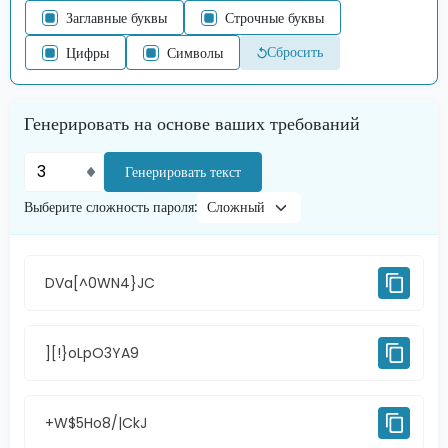
Заглавные буквы
Строчные буквы
Сбросить
Цифры
Символы
Генерировать на основе ваших требований
Генерировать текст
Выберите сложность пароля
:
DVa[^0WN4}JC
][!}oLpO3YA9
+W$5Ho8/|CkJ